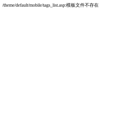
/theme/default/mobile/tags_list.asp:模板文件不存在