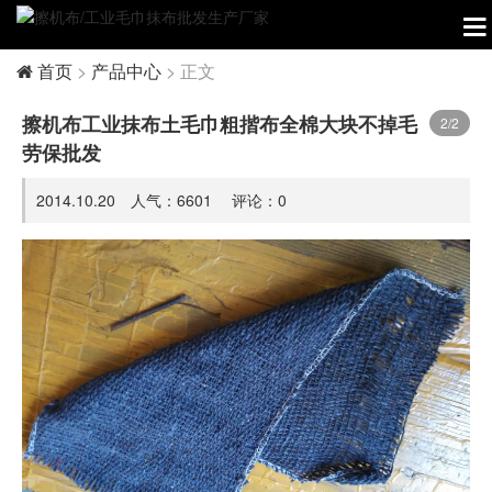
首页
>
产品中心
> 正文
擦机布工业抹布土毛巾粗揩布全棉大块不掉毛
2
/2
劳保批发
2014.10.20 人气：
6601
评论：
0