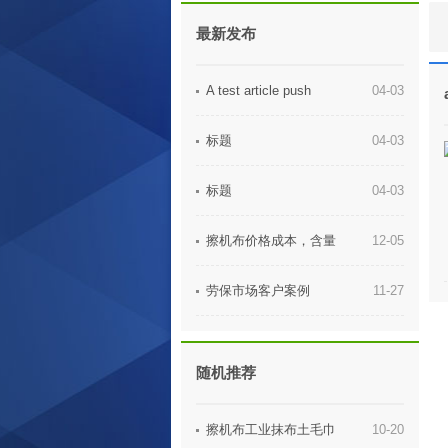
最新发布
A test article push
04-03
标题
04-03
标题
04-03
擦机布价格成本，含量
12-05
劳保市场客户案例
11-27
随机推荐
擦机布工业抹布土毛巾
10-20