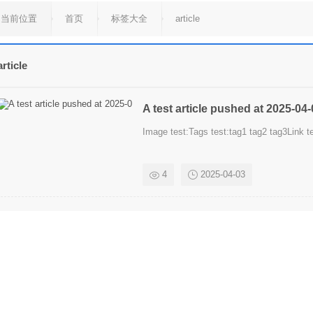
当前位置
首页
标签大全
article
article
A test article pushed at 2025-04
Image test:Tags test:tag1 tag2 tag3Link te
4
2025-04-03